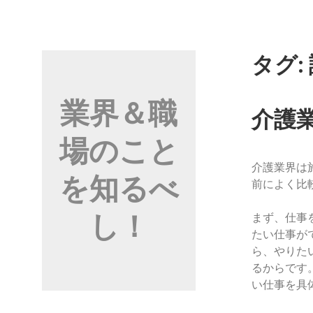
コ
ン
テ
ン
タグ:
ツ
へ
業界＆職
ス
介護
キ
場のこと
ッ
プ
介護業界は
を知るべ
前によく比
し！
まず、仕事
たい仕事が
ら、やりた
るからです
い仕事を具