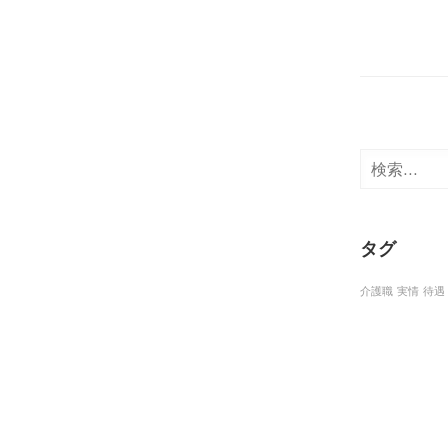
検
索:
タグ
介護職
実情
待遇