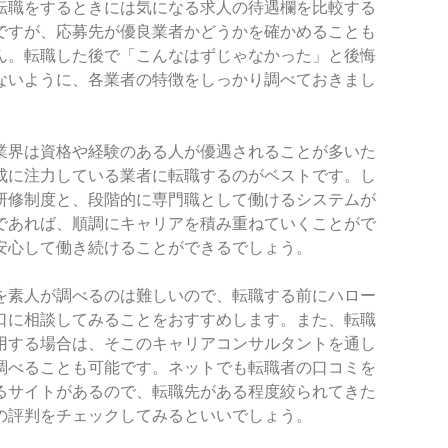
転職をするときには気になる求人の待遇欄を比較する
ですが、応募先が優良業者かどうかを確かめることも
ん。転職した後で「こんなはずじゃなかった」と後悔
ないように、各業者の特徴をしっかり調べておきまし
業界は資格や経験のある人が優遇されることが多いた
成に注力している業者に転職するのがベストです。し
研修制度と、段階的に専門職として働けるシステムが
であれば、順調にキャリアを積み重ねていくことがで
安心して働き続けることができるでしょう。
を素人が調べるのは難しいので、転職する前にハロー
口に相談してみることをおすすめします。また、転職
用する場合は、そこのキャリアコンサルタントを通し
調べることも可能です。ネットでも転職者の口コミを
るサイトがあるので、転職先がある程度絞られてきた
の評判をチェックしてみるといいでしょう。