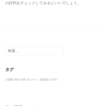
の評判をチェックしてみるといいでしょう。
検
索:
タグ
介護職
実情
待遇
求人サイト
職場選び
評判