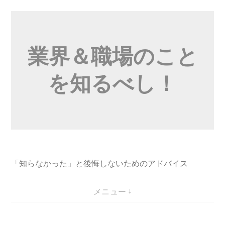
コ
ン
テ
業界＆職場のこと
ン
ツ
を知るべし！
へ
ス
キ
ッ
プ
「知らなかった」と後悔しないためのアドバイス
メニュー