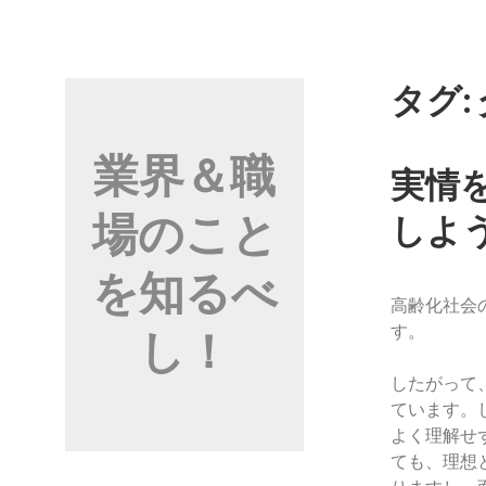
コ
ン
テ
ン
タグ:
ツ
へ
業界＆職
ス
実情
キ
場のこと
ッ
しよ
プ
を知るべ
高齢化社会
す。
し！
したがって
ています。
よく理解せ
ても、理想