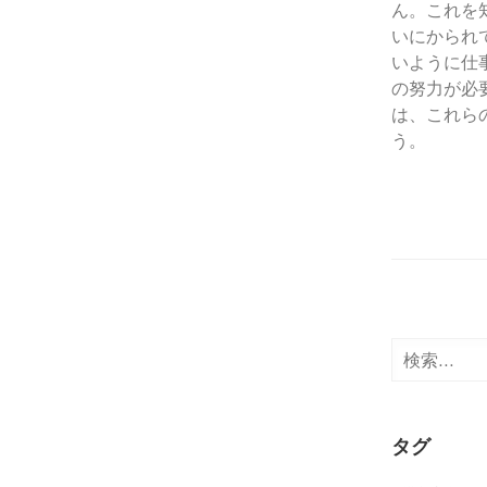
ん。これを
いにかられ
いように仕
の努力が必
は、これら
う。
検
索:
タグ