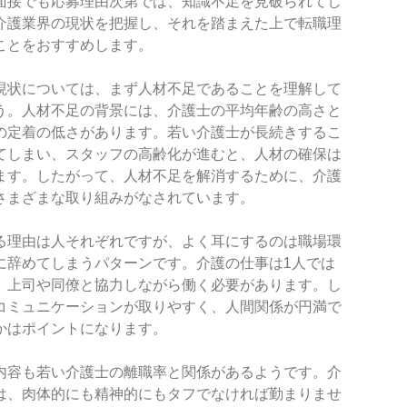
面接でも応募理由次第では、知識不足を見破られてし
介護業界の現状を把握し、それを踏まえた上で転職理
ことをおすすめします。
現状については、まず人材不足であることを理解して
う。人材不足の背景には、介護士の平均年齢の高さと
の定着の低さがあります。若い介護士が長続きするこ
てしまい、スタッフの高齢化が進むと、人材の確保は
ます。したがって、人材不足を解消するために、介護
さまざまな取り組みがなされています。
る理由は人それぞれですが、よく耳にするのは職場環
に辞めてしまうパターンです。介護の仕事は1人では
。上司や同僚と協力しながら働く必要があります。し
コミュニケーションが取りやすく、人間関係が円満で
かはポイントになります。
内容も若い介護士の離職率と関係があるようです。介
は、肉体的にも精神的にもタフでなければ勤まりませ